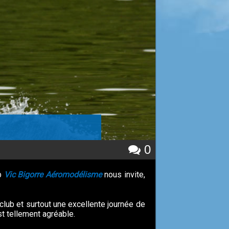
0
ub
Vic Bigorre Aéromodélisme
nous invite,
club et surtout une excellente journée de
st tellement agréable.