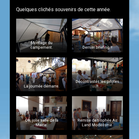
Quelques clichés souvenirs de cette année.
Montage du
campement.
Dernier briefing !!
Décontrastés les pilotes
La journée démarre.
!!
Oh, jolie salle de la
Remise de trophée Air
Mairie.
Land Modélisme.